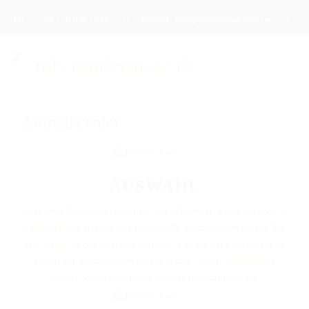
Tel.: : +49 176 83073005
E-Mail: info@mb-hindernisse.de
Anfragecenter
STARTSEITE
ÜBER UNS
PRODUKTE
AUSWAHL
DAS TRAININGSHINDERNIS
Setze Dein Hindernismaterial auf den Merkzettel, wähle aus über
60
Farbtönen
und erzeuge eine individuelle Versandkostenanfrage. Du
DAS TURNIERHINDERNIS
hast
Fragen
zu den einzelnen Artikeln? Einfach das Eingabefeld im
Verlauf der Versandkostenanfrage nutzen. Unser
Hindernisbau-
DAS WERBEHINDERNIS
Support
beantwortet Deine Anfrage innerhalb von 24h.
CAVALETTI