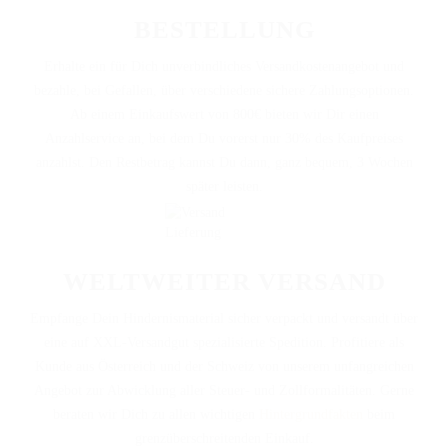
DAS BODENARBEITSHINDERNIS
BESTELLUNG
HINDERNISSTANGEN
Erhalte ein für Dich unverbindliches Versandkostenangebot und
bezahle, bei Gefallen, über verschiedene sichere Zahlungsoptionen.
DAS ALUMINIUMHINDERNIS
Ab einem Einkaufswert von 800€ bieten wir Dir einen
Anzahlservice an, bei dem Du vorerst nur 30% des Kaufpreises
PLANKEN, GATTER & UNTERSTELLER
anzahlst. Den Restbetrag kannst Du dann, ganz bequem, 3 Wochen
SHOP
später leisten.
AUFBEREITUNG
VERSAND
WELTWEITER VERSAND
FAQ
Empfange Dein Hindernismaterial sicher verpackt und versandt über
eine auf XXL-Versandgut spezialisierte Spedition. Profitiere als
BLOG
Kunde aus Österreich und der Schweiz von unserem unfangreichen
Angebot zur Abwicklung aller Steuer- und Zollformalitäten. Gerne
beraten wir Dich zu allen wichtigen
Hintergrundfakten
beim
grenzüberschreitenden Einkauf.