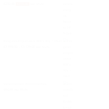
Ursprünglicher
Aktueller
€
230,00
€
229,00
inkl. MwSt.
Preis
Preis
war:
ist:
€230,00
€229,00.
Fangständerparcours MB's Alu + Oxer
€
2.999,00
–
€
3.729,00
inkl. MwSt.
Unterstellteil Eichhörnchen
€
64,00
inkl. MwSt.