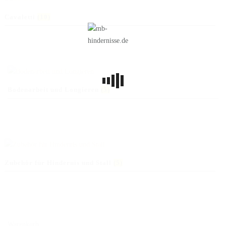
Cavaletti
(10)
Bodenarbeit und Longieren
(5)
Zubehör für Hindernis und Stall
(5)
Warenkorb