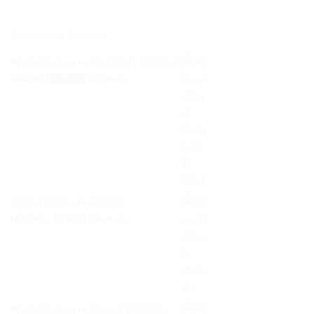
Bestbewertete Produkte
Hindernisstangen Kreuzholz 10 Stück
Ursprünglicher
Aktueller
€
350,00
€
349,00
inkl. MwSt.
Preis
Preis
war:
ist:
€350,00
€349,00.
Turnierhindernis Abstrakt
€
639,00
–
€
859,00
inkl. MwSt.
Hindernisstangen Sparset 10 Stück