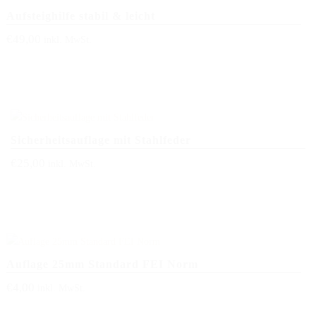
DAS BODENARBEITSHINDERNIS
Aufsteighilfe stabil & leicht
€
49,00
inkl. MwSt.
HINDERNISSTANGEN
DAS ALUMINIUMHINDERNIS
PLANKEN, GATTER & UNTERSTELLER
SHOP
Sicherheitsauflage mit Stahlfeder
AUFBEREITUNG
€
25,00
inkl. MwSt.
VERSAND
FAQ
BLOG
Auflage 25mm Standard FEI Norm
€
4,00
inkl. MwSt.