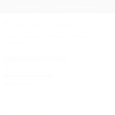
Tel.: : +49 176 83073005
E-Mail: info@mb-hindernisse.de
Zubehör für das Hindernis von Fähnchen über Nummerntafeln bis zur
Aufstiegshilfe
STARTSEITE
ALLE 5 ERGEBNISSE WERDEN ANGEZEIGT
ÜBER UNS
PRODUKTE
Dressurplatzbegrenzung
DAS TRAININGSHINDERNIS
€
62,00
inkl. MwSt.
DAS TURNIERHINDERNIS
DAS WERBEHINDERNIS
CAVALETTI