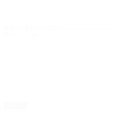
Hindernisnummern Aufsteller
€
239,00
inkl. MwSt.
Warenkorb
Nach Preis filtern
Min.
Preis
Max.
Preis
FILTER