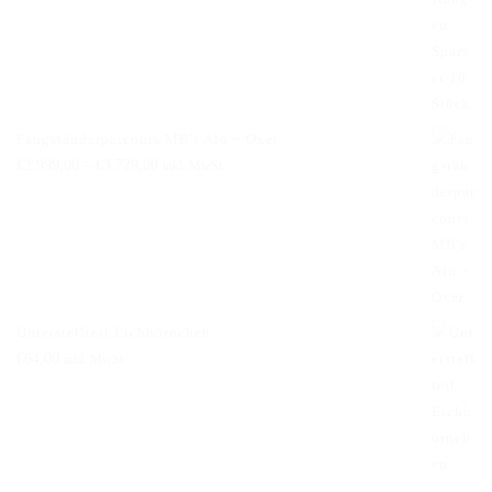
war:
ist:
€230,00
€229,00.
Fangständerparcours MB's Alu + Oxer
€
2.999,00
–
€
3.729,00
inkl. MwSt.
Unterstellteil Eichhörnchen
€
64,00
inkl. MwSt.