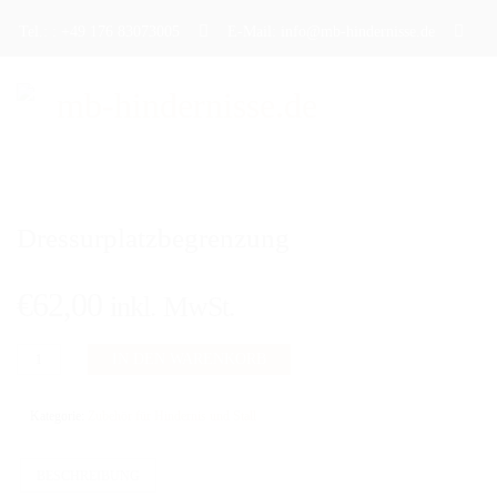
Tel.: : +49 176 83073005
E-Mail: info@mb-hindernisse.de
STARTSEITE
Dressurplatzbegrenzung
ÜBER UNS
PRODUKTE
€
62,00
inkl. MwSt.
DAS TRAININGSHINDERNIS
Dressurplatzbegrenzung
IN DEN WARENKORB
Menge
DAS TURNIERHINDERNIS
Kategorie:
Zubehör für Hindernis und Stall
DAS WERBEHINDERNIS
CAVALETTI
BESCHREIBUNG