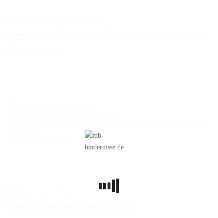
Sicherheitsauflage mit Stahlfeder
€
25,00
inkl. MwSt.
Hindernisnummern Aufsteller
€
239,00
inkl. MwSt.
Auflage 25mm Standard FEI Norm