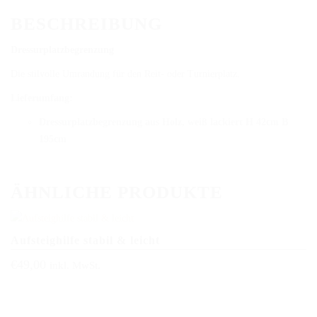
DAS BODENARBEITSHINDERNIS
BESCHREIBUNG
HINDERNISSTANGEN
Dressurplatzbegrenzung
DAS ALUMINIUMHINDERNIS
Die stilvolle Umrandung für den Reit- oder Turnierplatz.
Lieferumfang:
PLANKEN, GATTER & UNTERSTELLER
Dressurplatzbegrenzung aus Holz, weiß lackiert H 42cm B
SHOP
195cm
AUFBEREITUNG
ÄHNLICHE PRODUKTE
VERSAND
FAQ
Aufsteighilfe stabil & leicht
BLOG
€
49,00
inkl. MwSt.