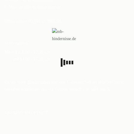
DAS BODENARBEITSHINDERNIS
E-Mail:
info@mb-hindernisse.de
HINDERNISSTANGEN
Umsatzsteuer-ID: DE 273692298
DAS ALUMINIUMHINDERNIS
PLANKEN, GATTER & UNTERSTELLER
Telefonzeiten
Mo. - Fr.
8:00 - 12:30 Uhr
SHOP
und 14:00 - 17:00 Uhr
AUFBEREITUNG
VERSAND
Da wir einen
Hindernisbau
und kein Ladengeschäft im üblichen Sinne
betreiben kontaktiere uns vor Deinem Besuch bitte telefonisch.
FAQ
BLOG
ANFAHRT HAUPTSITZ