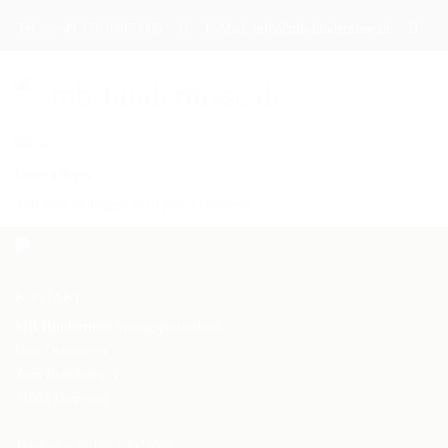
Tel.: : +49 176 83073005
E-Mail: info@mb-hindernisse.de
Leave a Reply
STARTSEITE
You must be logged in to post a comment.
ÜBER UNS
PRODUKTE
KONTAKT
DAS TRAININGSHINDERNIS
MB Hindernisse
Springsporttechnik
DAS TURNIERHINDERNIS
Uwe Overmeyer
Zum Bramkamp 1
DAS WERBEHINDERNIS
31603 Diepenau
CAVALETTI
Telefon: +49 176 83073005