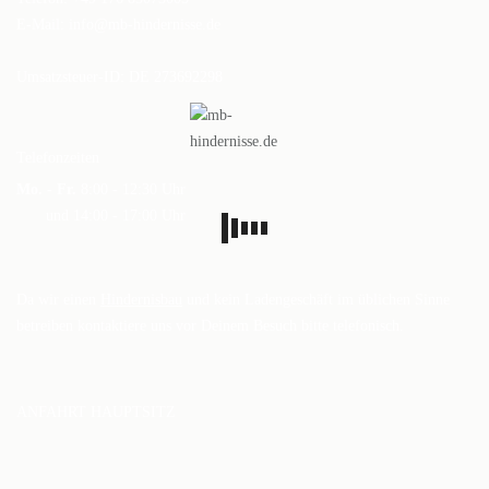
DAS BODENARBEITSHINDERNIS
E-Mail:
info@mb-hindernisse.de
HINDERNISSTANGEN
Umsatzsteuer-ID: DE 273692298
DAS ALUMINIUMHINDERNIS
PLANKEN, GATTER & UNTERSTELLER
Telefonzeiten
Mo. - Fr.
8:00 - 12:30 Uhr
SHOP
und 14:00 - 17:00 Uhr
AUFBEREITUNG
VERSAND
Da wir einen
Hindernisbau
und kein Ladengeschäft im üblichen Sinne
betreiben kontaktiere uns vor Deinem Besuch bitte telefonisch.
FAQ
BLOG
ANFAHRT HAUPTSITZ