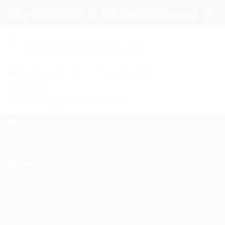
Tel.: : +49 176 83073005
E-Mail: info@mb-hindernisse.de
Leave a Reply
STARTSEITE
You must be logged in to post a comment.
ÜBER UNS
PRODUKTE
KONTAKT
DAS TRAININGSHINDERNIS
MB Hindernisse
Springsporttechnik
DAS TURNIERHINDERNIS
Uwe Overmeyer
Zum Bramkamp 1
DAS WERBEHINDERNIS
31603 Diepenau
CAVALETTI
Telefon: +49 176 83073005