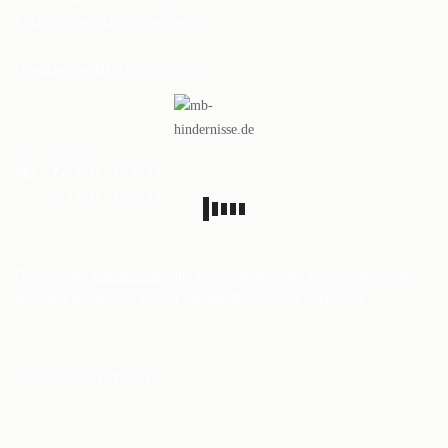
DAS BODENARBEITSHINDERNIS
E-Mail:
info@mb-hindernisse.de
HINDERNISSTANGEN
Umsatzsteuer-ID: DE 273692298
DAS ALUMINIUMHINDERNIS
PLANKEN, GATTER & UNTERSTELLER
Telefonzeiten
Mo. - Fr.
8:00 - 12:30 Uhr
SHOP
und 14:00 - 17:00 Uhr
AUFBEREITUNG
VERSAND
Da wir einen
Hindernisbau
und kein Ladengeschäft im üblichen Sinne
betreiben kontaktiere uns vor Deinem Besuch bitte telefonisch.
FAQ
BLOG
ANFAHRT HAUPTSITZ