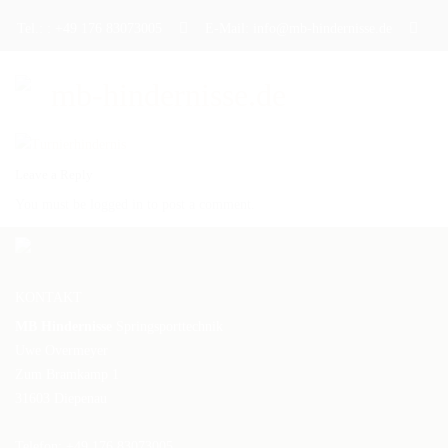
Tel.: : +49 176 83073005
E-Mail: info@mb-hindernisse.de
Leave a Reply
STARTSEITE
You must be logged in to post a comment.
ÜBER UNS
PRODUKTE
KONTAKT
DAS TRAININGSHINDERNIS
MB Hindernisse
Springsporttechnik
DAS TURNIERHINDERNIS
Uwe Overmeyer
Zum Bramkamp 1
DAS WERBEHINDERNIS
31603 Diepenau
CAVALETTI
Telefon: +49 176 83073005