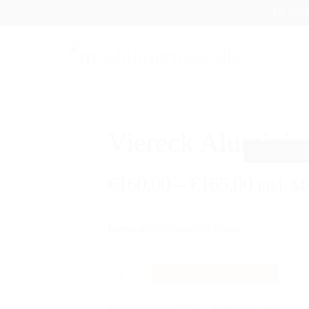
Tel.: : 
DUKTE
SHOP
AUFBEREITUNG
VERSAND
FAQ
Viereck Aluminiu
€
160,00
–
€
165,00
inkl. M
HINDERNISSTANGENLÄNGE
Viereck
IN DEN WARENKORB
Aluminium-
Cavaletti
Artikelnummer:
000017
Kategorie:
Cavaletti