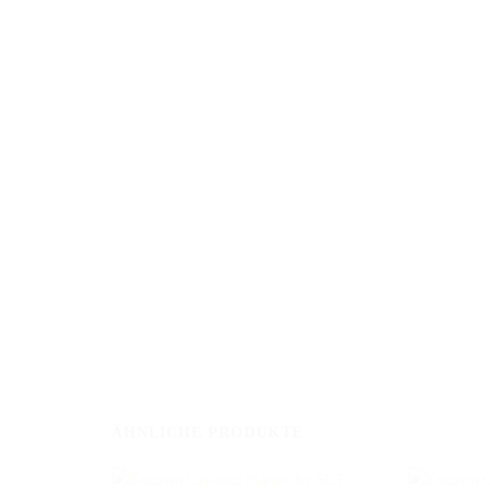
KONTAKT
Telefonze
MB Hindernisse
Springsporttechnik
Mo. - Fr
ÄHNLICHE PRODUKTE
Uwe Overmeyer
und 
Zum Bramkamp 1