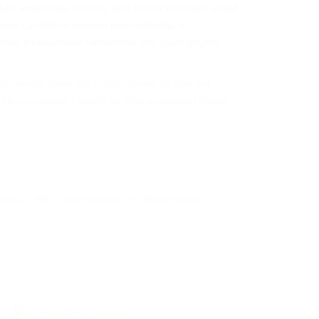
letti werden ohne Aufpreis, nach Deinen Wünschen, gemäß
nium-Cavaletti ist maximal eine zweifarbige 5-
arüber hinausgehende Farbwünsche sind gegen Aufpreis
tis, werden immer mit Transportkosten zu allen drei
 Du das passende Cavaletti für Dein persönliches Budget
tange, 2,40m Hindernisstange, 2m Hindernisstange
Impressum
AGB