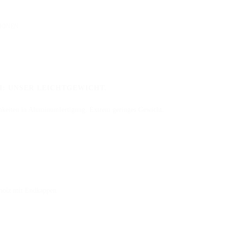
TIONEN
I: UNSER LEICHTGEWICHT.
ichkeiten in Aluminumfertigung. Extrem geringes Gewicht.
holz mit Endkappen