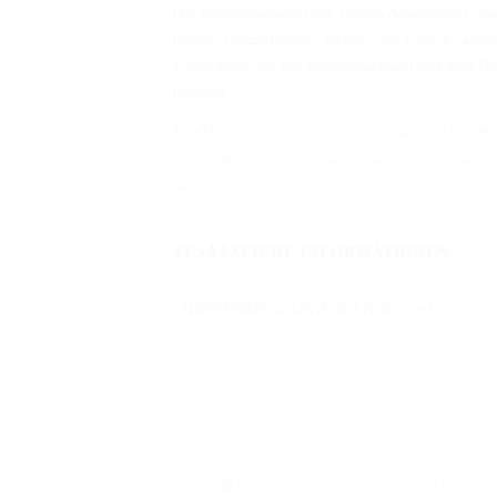
Die Hindernisstangen des Viereck Aluminium-Cava
unseres Farbsortiments, lackiert. Im Viereck Alumi
Felderaufteilung der Hindernisstangen enthalten.D
möglich.
Beachte! Versandkostenanfragen zu unseren Cavalet
verfügbaren Cavalettilängen beantwortet. So kannst
aussuchen.
ZUSÄTZLICHE INFORMATIONEN
HINDERNISSTANGENLÄNGE
3m Hinderniss
iten
ANFAHRT HAUPTSITZ
.
8:00 - 12:30 Uhr
14:00 - 17:00 Uhr