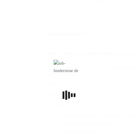
Menge
BESCHREIBUNG
ZUSÄTZLICHE INFORMA
BESCHREIBUNG
DAS VIERECK ALUMINIUM-CAVALETT
Das Viereck-Cavaletti mit allen drei Einstellmögl
Sehr kippsicher.
Maße des Vierecks: ca. 50cm x 50cm.
Lieferumfang:
1 Cavaletti:
1 Hindernisstange 3m, 2,40m oder 2m Kern
2 Viereckaluminiumelemente
Verbindungsmaterial