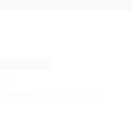
+49 176 83073005
E-Mail: info@mb-hindernisse.de
BLOG
m-Cavaletti
wSt.
Leeren