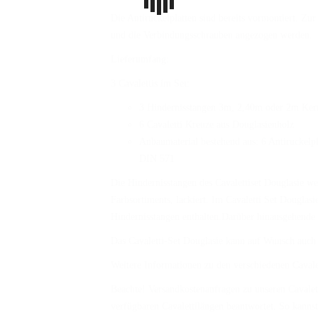
Die Antiruckelplatten sind bereits vormontiert. Zu
und die Verbindungsschrauben angezogen werden.
Lieferumfang:
3 Cavalettis im Set:
3 Hindernisstangen 3m, 2,40m oder 2m Ker
6 Cavaletti Kreuze aus Douglasienholz
Anbaumaterial bestehend aus: 6 Antiruckelp
DIN 571
Die Hindernisstangen des Cavalettiset Douglasie 
Farbsortiments, lackiert. Im Cavaletti Set Douglasi
Hindernisstangen enthalten.Darüber hinausgehende
Das Cavaletti-Set Douglasie kann auf Wunsch auch 
Weitere Informationen zu den verschiedenen Cavale
Beachte! Versandkostenanfragen zu unseren Cavalett
verfügbaren Cavalettilängen beantwortet. So kannst