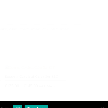
tange, 2,40m Hindernisstange, 2m Hindernisstange
Impressum
AGB
Datenschutz
Exxtrem Cavaletti Color 3er SET
Bezahlmethoden
€
135,00
–
€
145,00
inkl. MwSt.