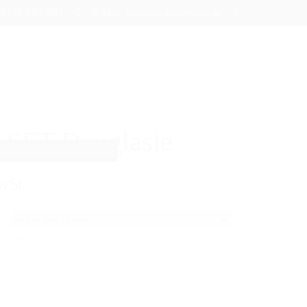
+49 176 83073005
E-Mail: info@mb-hindernisse.de
BLOG
i SET Douglasie
wSt.
Leeren