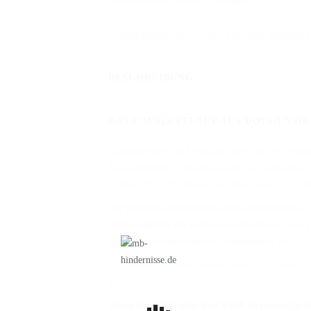
Douglasie
Menge
BESCHREIBUNG
ZUSÄTZLICHE INFORMA
BESCHREIBUNG
DAS CAVALETTI-SET AUS DOUGLASIE
Cavalettikreuze aus Douglasie. Sehr gute Witterun
Douglasienholz ist genauso leicht wie Kiefernholz, 
werden z.B. Schiffsmasten aus Douglasienholz herge
Wir haben uns entschieden: Unser meistverkauftes C
Antiruckelplatte des Exxtrem-Cavalettis wird nun a
und verwinden gehören der Vergangenheit an.
Lese mehr über unsere Entscheidung, das stabile Ex
anzubieten.
Dieses Set beeinhaltet drei Stück Exxtrem Cavale