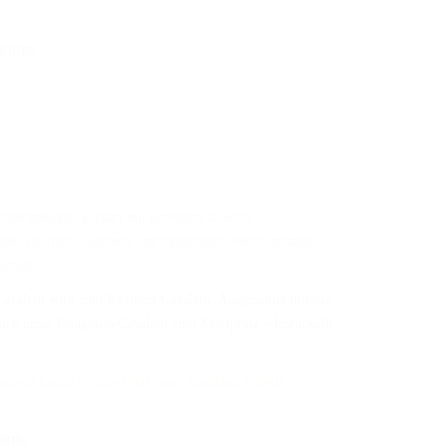
TIONEN
gsbeständigkeit gepaart mit geringem Gewicht.
aber deutlich resistenter und langlebiger. Nicht umsonst
stellt.
avaletti wird zum Exxtrem-Cavaletti. Ausgestattet mit der
uch unser Douglasie-Cavaletti zum Kraftprotz – losruckeln
xtrem-Cavaletti zum Preis eines Standardcavaletti
ttis.