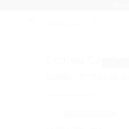
Tel.: : 
DUKTE
SHOP
AUFBEREITUNG
VERSAND
FAQ
Exxtrem Cavalett
€
160,00
–
€
170,00
inkl. M
HINDERNISSTANGENLÄNGE
Exxtrem
IN DEN WARENKORB
Cavaletti
SET
Artikelnummer:
000015
Kategorie:
Cavaletti