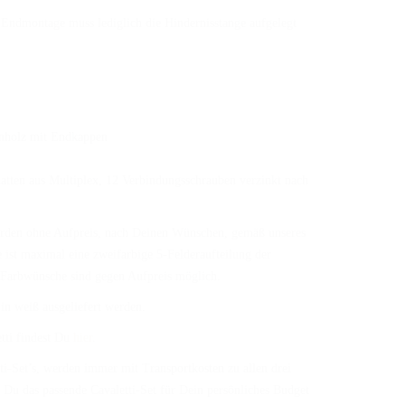
r Endmontage muss lediglich die Hindernisstange aufgelegt
nholz mit Endkappen
latten aus Multiplex, 12 Verbindungsschrauben verzinkt nach
werden ohne Aufpreis, nach Deinen Wünschen, gemäß unseres
e ist maximal eine zweifarbige 5-Felderaufteilung der
 Farbwünsche sind gegen Aufpreis möglich.
in weiß ausgeliefert werden.
tti findest Du
hier
.
i-Set’s, werden immer mit Transportkosten zu allen drei
 Du das passende Cavaletti-Set für Dein persönliches Budget