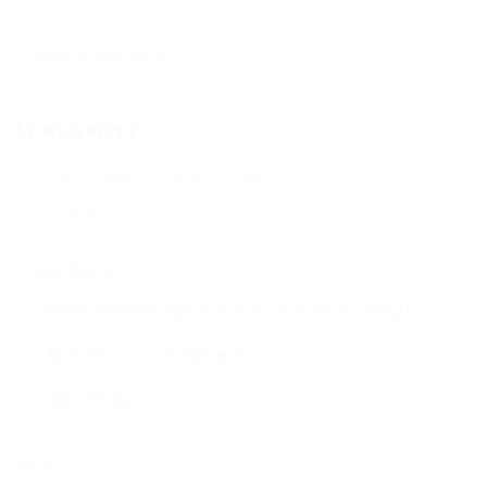
DAS BODENARBEITSHINDERNIS
TRAININGSPARCOURS ALU
HINDERNISSTANGEN
DAS ALUMINIUMHINDERNIS
LEAVE A REPLY
PLANKEN, GATTER & UNTERSTELLER
You must be logged in to post a comment.
SHOP
AUFBEREITUNG
Neueste Beiträge
VERSAND
Unser meistverkauftes Cavaletti wird zum Kraftpotz!
FAQ
Bitte bitte nix schweres mehr….
BLOG
Hello World!
Archiv