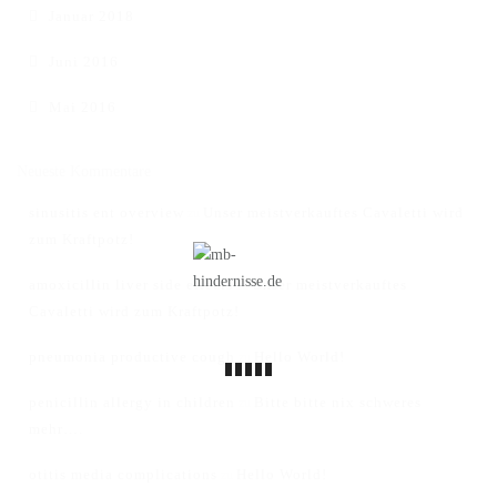
Januar 2018
Juni 2016
Mai 2016
Neueste Kommentare
sinusitis ent overview
Unser meistverkauftes Cavaletti wird
zu
zum Kraftpotz!
amoxicillin liver side effects
Unser meistverkauftes
zu
Cavaletti wird zum Kraftpotz!
pneumonia productive cough
Hello World!
zu
penicillin allergy in children
Bitte bitte nix schweres
zu
mehr….
otitis media complications
Hello World!
zu