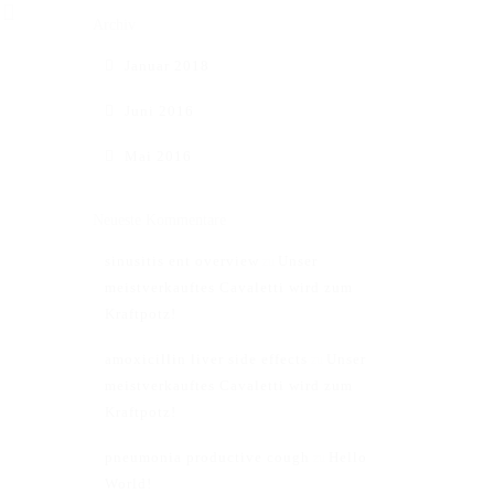
Archiv
Januar 2018
Juni 2016
Mai 2016
Neueste Kommentare
sinusitis ent overview
Unser
zu
meistverkauftes Cavaletti wird zum
Kraftpotz!
amoxicillin liver side effects
Unser
zu
meistverkauftes Cavaletti wird zum
Kraftpotz!
Impressum
pneumonia productive cough
Hello
zu
AGB
World!