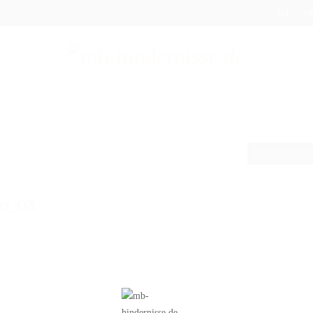
Tel.: : 
DUKTE
SHOP
AUFBEREITUNG
VERSAND
FAQ
urs_OX