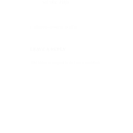
SHARE THIS
TRAININGSPARCOURS MINI
LEAVE A REPLY
You must be logged in to post a comment.
KONTAKT
Telefonze
MB Hindernisse
Springsporttechnik
Mo. - Fr
Uwe Overmeyer
und 
Zum Bramkamp 1
31603 Diepenau