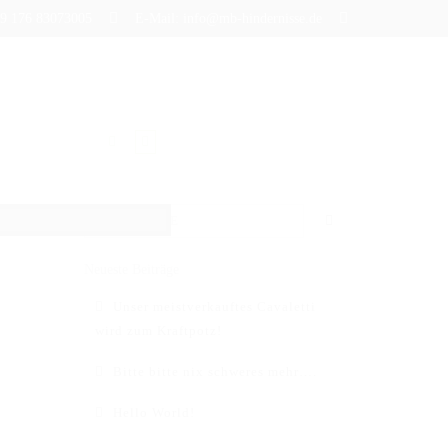
+49 176 83073005
E-Mail: info@mb-hindernisse.de
BLOG
Neueste Beiträge
Unser meistverkauftes Cavaletti
wird zum Kraftpotz!
Bitte bitte nix schweres mehr….
Hello World!