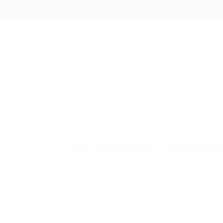
ÜBER UNS
PRO
20. Mai. 2016
/ by
seo-profession
/
/
0 comments
Shop_Porduktbilder_Trainingsparco