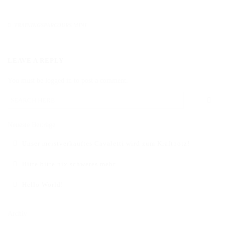
DAS BODENARBEITSHINDERNIS
TRAININGSPARCOURS MINI
HINDERNISSTANGEN
DAS ALUMINIUMHINDERNIS
LEAVE A REPLY
PLANKEN, GATTER & UNTERSTELLER
You must be logged in to post a comment.
SHOP
AUFBEREITUNG
Neueste Beiträge
VERSAND
Unser meistverkauftes Cavaletti wird zum Kraftpotz!
FAQ
Bitte bitte nix schweres mehr….
BLOG
Hello World!
Archiv