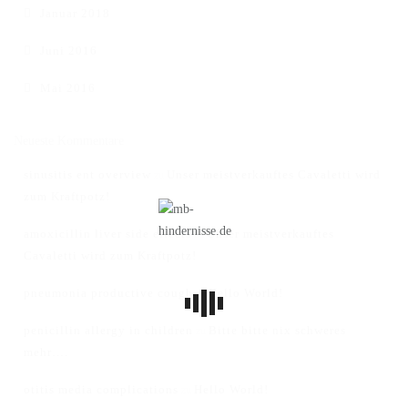
Januar 2018
Juni 2016
Mai 2016
Neueste Kommentare
sinusitis ent overview
Unser meistverkauftes Cavaletti wird
zu
zum Kraftpotz!
amoxicillin liver side effects
Unser meistverkauftes
zu
Cavaletti wird zum Kraftpotz!
pneumonia productive cough
Hello World!
zu
penicillin allergy in children
Bitte bitte nix schweres
zu
mehr….
otitis media complications
Hello World!
zu