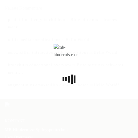
Neueste Kommentare
penicillin allergy in children
Bitte bitte nix schweres
zu
mehr….
otitis media complications
Hello World!
zu
amoxicillin interaction with medications
Hello World!
zu
bronchitis educational overview
Bitte bitte nix schweres
zu
mehr….
augmentin vs amoxicillin clinical choice
Hello World!
zu
KONTAKT
MB Hindernisse
Springsporttechnik
Uwe Overmeyer