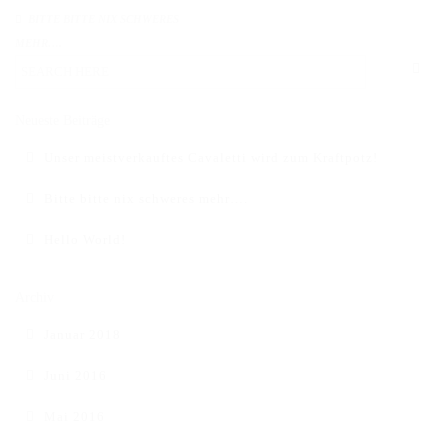
DAS BODENARBEITSHINDERNIS
BITTE BITTE NIX SCHWERES
MEHR….
HINDERNISSTANGEN
DAS ALUMINIUMHINDERNIS
Neueste Beiträge
PLANKEN, GATTER & UNTERSTELLER
Unser meistverkauftes Cavaletti wird zum Kraftpotz!
SHOP
Bitte bitte nix schweres mehr….
AUFBEREITUNG
Hello World!
VERSAND
Archiv
FAQ
Januar 2018
BLOG
Juni 2016
Mai 2016