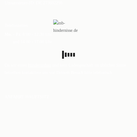
Umsatzsteuer-ID: DE 273692298
DAS BODENARBEITSHINDERNIS
HINDERNISSTANGEN
Telefonzeiten
DAS ALUMINIUMHINDERNIS
Mo. - Fr.
8:00 - 12:30 Uhr
und 14:00 - 17:00 Uhr
PLANKEN, GATTER & UNTERSTELLER
SHOP
Da wir einen
Hindernisbau
und kein Ladengeschäft im üblichen Sinne
AUFBEREITUNG
betreiben kontaktiere uns vor Deinem Besuch bitte telefonisch.
VERSAND
FAQ
ANFAHRT HAUPTSITZ
BLOG