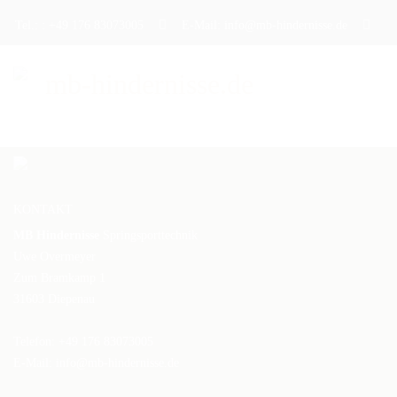
Tel.: : +49 176 83073005
E-Mail: info@mb-hindernisse.de
STARTSEITE
ÜBER UNS
KONTAKT
PRODUKTE
MB Hindernisse
Springsporttechnik
Uwe Overmeyer
DAS TRAININGSHINDERNIS
Zum Bramkamp 1
31603 Diepenau
DAS TURNIERHINDERNIS
Telefon: +49 176 83073005
DAS WERBEHINDERNIS
E-Mail:
info@mb-hindernisse.de
CAVALETTI