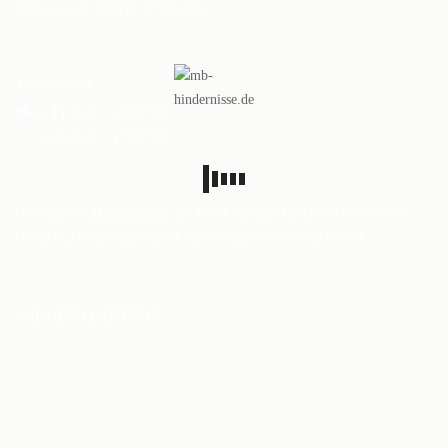
Umsatzsteuer-ID: DE 273692298
DAS BODENARBEITSHINDERNIS
HINDERNISSTANGEN
Telefonzeiten
DAS ALUMINIUMHINDERNIS
Mo. - Fr.
8:00 - 12:30 Uhr
und 14:00 - 17:00 Uhr
PLANKEN, GATTER & UNTERSTELLER
SHOP
Da wir einen
Hindernisbau
und kein Ladengeschäft im üblichen Sinne
AUFBEREITUNG
betreiben kontaktiere uns vor Deinem Besuch bitte telefonisch.
VERSAND
FAQ
ANFAHRT HAUPTSITZ
BLOG