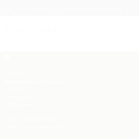
Tel.: : +49 176 83073005
E-Mail: info@mb-hindernisse.de
STARTSEITE
ÜBER UNS
KONTAKT
PRODUKTE
MB Hindernisse
Springsporttechnik
Uwe Overmeyer
DAS TRAININGSHINDERNIS
Zum Bramkamp 1
31603 Diepenau
DAS TURNIERHINDERNIS
Telefon: +49 176 83073005
DAS WERBEHINDERNIS
E-Mail:
info@mb-hindernisse.de
CAVALETTI