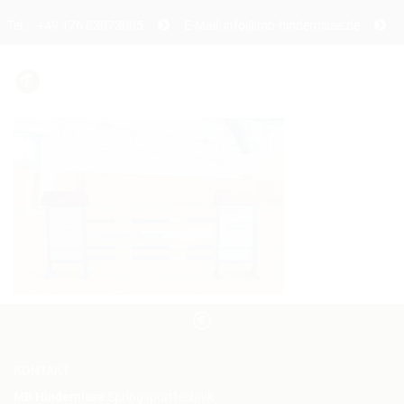
Tel.: : +49 176 83073005
E-Mail: info@mb-hindernisse.de
STARTSEITE
ÜBER UNS
PRODUKTE
DAS TRAININGSHINDERNIS
DAS TURNIERHINDERNIS
DAS WERBEHINDERNIS
KONTAKT
CAVALETTI
MB Hindernisse
Springsporttechnik