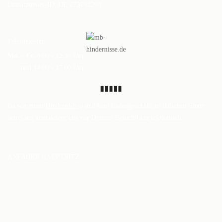
Umsatzsteuer-ID: DE 273692298
DAS BODENARBEITSHINDERNIS
HINDERNISSTANGEN
Telefonzeiten
DAS ALUMINIUMHINDERNIS
Mo. - Fr.
8:00 - 12:30 Uhr
und 14:00 - 17:00 Uhr
PLANKEN, GATTER & UNTERSTELLER
SHOP
Da wir einen
Hindernisbau
und kein Ladengeschäft im üblichen Sinne
AUFBEREITUNG
betreiben kontaktiere uns vor Deinem Besuch bitte telefonisch.
VERSAND
FAQ
ANFAHRT HAUPTSITZ
BLOG