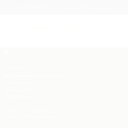
Tel.: : +49 176 83073005
E-Mail: info@mb-hindernisse.de
STARTSEITE
ÜBER UNS
KONTAKT
PRODUKTE
MB Hindernisse
Springsporttechnik
Uwe Overmeyer
DAS TRAININGSHINDERNIS
Zum Bramkamp 1
31603 Diepenau
DAS TURNIERHINDERNIS
Telefon: +49 176 83073005
DAS WERBEHINDERNIS
E-Mail:
info@mb-hindernisse.de
CAVALETTI