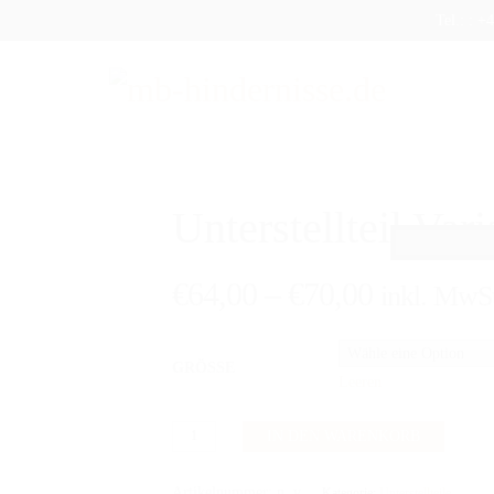
Tel.: : 
DUKTE
SHOP
AUFBEREITUNG
VERSAND
FAQ
Unterstellteil Var
€
64,00
–
€
70,00
inkl. MwSt
GRÖSSE
Leeren
Unterstellteil
IN DEN WARENKORB
Variabel
C
Artikelnummer:
n. v.
Kategorie:
Unterstellteile