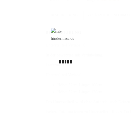
Menge
BESCHREIBUNG
ZUSÄTZLICHE INFORMA
BESCHREIBUNG
Unterstellteil Variabel C
In der bewährten mb Verdübelung.
Lieferumfang:
Unterstellteil Variabel
Höhe: 52cm Länge: 100cm
Höhe: 52cm Länge: 120cm
Das Unterstellteil wird ohne Aufpreis, nach Deinen
Weitere Informationen zu Unterstellern findest Du