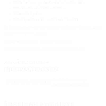
18 Hindernisstangen 3m Kernholz oder Kreuzholz
2 Planken Variabel H 20cm B 300cm
1 Gatter Stabgatter
36 Auflagen 25mm Kunstoff bruchsicher FEI
Der Turnierparcours wird ohne Aufpreis, nach Deinen Wünschen, gemäß
unseres
Farbsortiments
, lackiert.
Kernholz oder Kreuzholz.
Was ist der Unterschied?
Weitere Informationen zum Turnierhindernis findest Du
hier
.
ZUSÄTZLICHE
INFORMATIONEN
Kernholz-Hindernisstange,
HINDERNISSTANGENSORTE
Kreuzholz-Hindernisstange
ÄHNLICHE PRODUKTE