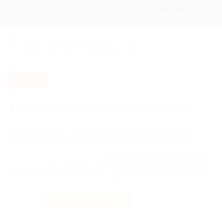
Tel.: : +49 176 83073005
E-Mail: info@mb-hindernisse.de
ANGEBOT!
STARTSEITE
Turnierparcours MB Leistungssieger
ÜBER UNS
PRODUKTE
€
1.995,00
–
€
2.189,00
inkl. MwSt.
DAS TRAININGSHINDERNIS
HINDERNISSTANGENSORTE
DAS TURNIERHINDERNIS
Leeren
DAS WERBEHINDERNIS
Turnierparcours
IN DEN WARENKORB
MB
CAVALETTI