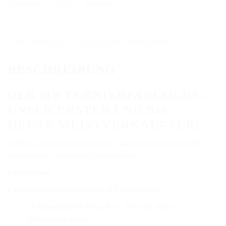
Leistungssieger
Artikelnummer:
000020
Kategorien:
Angebote und Starterset's
,
DAS BODENARBEITSHINDERNIS
Menge
Komplettparcours Turnier
HINDERNISSTANGEN
BESCHREIBUNG
ZUSÄTZLICHE INFORMATIONEN
DAS ALUMINIUMHINDERNIS
BESCHREIBUNG
PLANKEN, GATTER & UNTERSTELLER
DER MB TURNIERPARCOURS..
SHOP
UNSER ERSTER UND BIS
AUFBEREITUNG
HEUTE MEISTVERKAUFTER!
VERSAND
Bestehend aus sechs unterschiedlichen, auffälligen Hindernissen mit
FAQ
verschiedenen Gatter/Planken Kombinationen.
Lieferumfang:
BLOG
6 Turnierhindernisse entspricht 12 Fangständern:
12 Fangständer H 180cm B ca. 75cm mit 150cm
Schlüssellochschiene