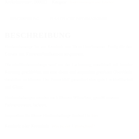
Menge
Artikelnummer:
000003
Kategorie:
Hindernisstangen und Zubehör
DAS BODENARBEITSHINDERNIS
HINDERNISSTANGEN
BESCHREIBUNG
ZUSÄTZLICHE INFORMATIONEN
DAS ALUMINIUMHINDERNIS
BESCHREIBUNG
PLANKEN, GATTER & UNTERSTELLER
Hindernisstange 3m aus Kernholz mit 10cm Durchmesser. Fertig für den
Einsatz mit Kunststoffendkappen ausgerüstet.
SHOP
Die mb-Hindernisstange wird vor der Lackierung maschinell mit feinster
AUFBEREITUNG
Körnung geschliffen, um eine ebene und angenehm greifbare Oberfläche
darstellen zu können. Der Feinschliff garantiert eine gute Lackhaltbarkeit
VERSAND
und Glanz.
FAQ
Hindernisstangen werden nach Deinen Wünschen, gemäß unseres
Farbsortiments, lackiert.
BLOG
Inspiration für Deine Hindernisstange findest Du
hier.
Kernholz oder Kreuzholz.
Was ist der Unterschied?