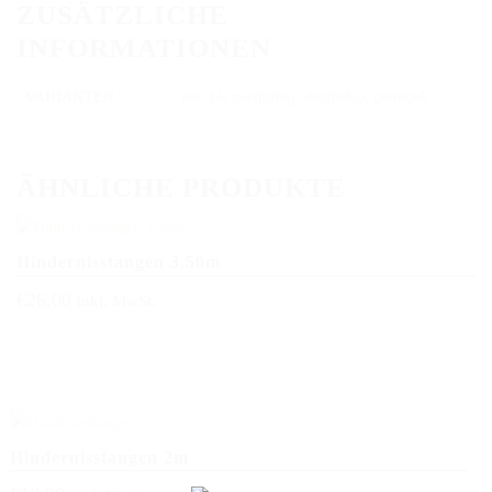
ZUSÄTZLICHE
INFORMATIONEN
VARIANTEN
ein- bis zweifarbig, dreifarbig, geringelt
ÄHNLICHE PRODUKTE
Hindernisstangen 3,50m
€
26,00
inkl. MwSt.
Hindernisstangen 2m