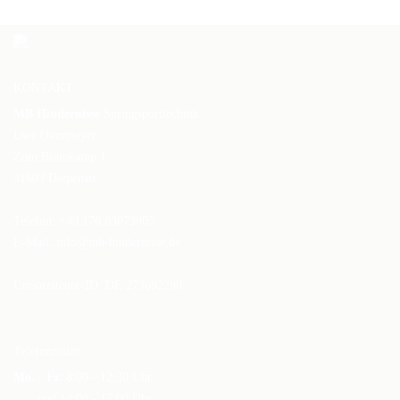
KONTAKT
MB Hindernisse
Springsporttechnik
Uwe Overmeyer
Zum Bramkamp 1
31603 Diepenau
Telefon: +49 176 83073005
E-Mail:
info@mb-hindernisse.de
Umsatzsteuer-ID: DE 273692298
Telefonzeiten
Mo. - Fr.
8:00 - 12:30 Uhr
und 14:00 - 17:00 Uhr