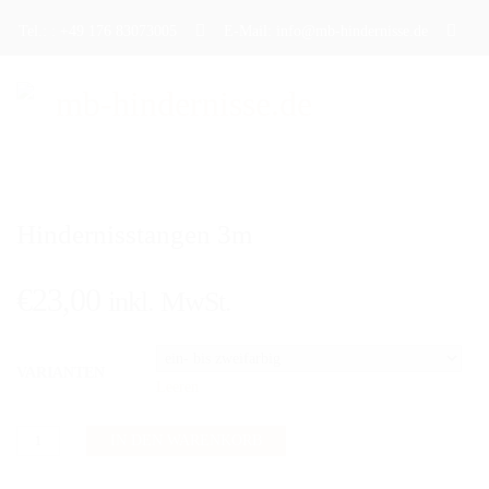
Tel.: : +49 176 83073005
E-Mail: info@mb-hindernisse.de
STARTSEITE
Hindernisstangen 3m
ÜBER UNS
PRODUKTE
€
23,00
inkl. MwSt.
DAS TRAININGSHINDERNIS
VARIANTEN
DAS TURNIERHINDERNIS
Leeren
DAS WERBEHINDERNIS
Hindernisstangen
IN DEN WARENKORB
3m
CAVALETTI