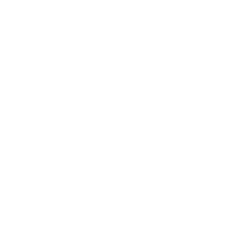
denen Farben.
arbig, geringelt
Impressum