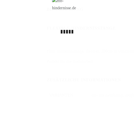
BESCHREIBUNG
FLEXIBLE HINDERNISSTANGE
Flexi Hindernisstange, flexibel, 300cm in verschie
Perfekt für die Bodenarbeit.
ZUSÄTZLICHE INFORMATIONEN
VARIANTEN
ein- bis zweifarbig, dreif
iten
ANFAHRT HAUPTSITZ
.
8:00 - 12:30 Uhr