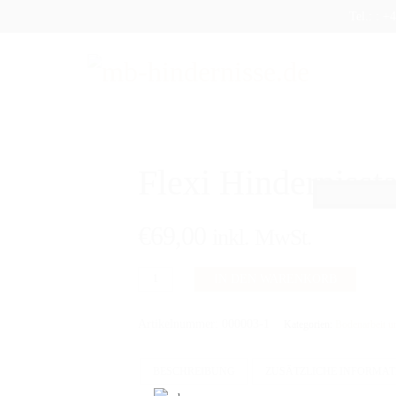
Tel.: : 
DUKTE
SHOP
AUFBEREITUNG
VERSAND
FAQ
Flexi Hinderniss
€
69,00
inkl. MwSt.
Flexi
IN DEN WARENKORB
Hindernisstange
300cm
Artikelnummer:
000003-1
Kategorien:
Bodenarbeit u
Menge
BESCHREIBUNG
ZUSÄTZLICHE INFORMA