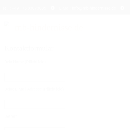
Tel.: : +49 176 83073005
E-Mail: info@mb-hindernisse.de
Kontaktformular
STARTSEITE
Dein Name (Pflichtfeld)
ÜBER UNS
PRODUKTE
DAS TRAININGSHINDERNIS
Deine E-Mail-Adresse (Pflichtfeld)
DAS TURNIERHINDERNIS
DAS WERBEHINDERNIS
Betreff
CAVALETTI