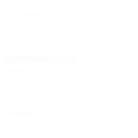
DAS BODENARBEITSHINDERNIS
PLZ des Lieferortes
HINDERNISSTANGEN
DAS ALUMINIUMHINDERNIS
Wunschartikel
PLANKEN, GATTER & UNTERSTELLER
SHOP
AUFBEREITUNG
Wunschfarbe
VERSAND
FAQ
FARBSORTIMENT
BLOG
Deine Nachricht