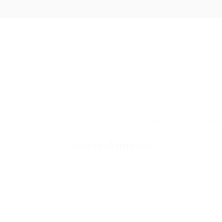
ÜBER UNS
PRO
21. Feb.. 2018
/ by
mb-hindernisse
/
/
0 comment
Fangständerparcours