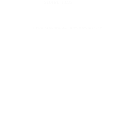
SHARE THIS
FANGSTÄNDERPARCOURS MB’S ALU 5ER
KONTAKT
Telefonz
Springsporttechnik
MB Hindernisse
Mo. - Fr
Uwe Overmeyer
und 
Zum Bramkamp 1
31603 Diepenau