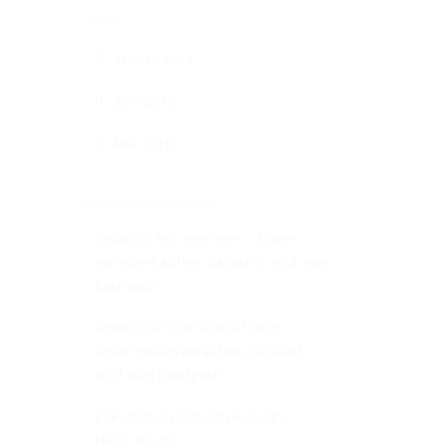
Archiv
Januar 2018
Juni 2016
Mai 2016
Neueste Kommentare
sinusitis ent overview
Unser
zu
meistverkauftes Cavaletti wird zum
Kraftpotz!
amoxicillin liver side effects
zu
Unser meistverkauftes Cavaletti
wird zum Kraftpotz!
Impressum
pneumonia productive cough
zu
AGB
Hello World!