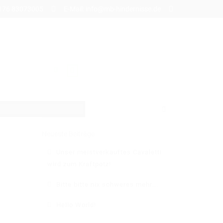
49 176 83073005
E-Mail: info@mb-hindernisse.de
BLOG
Neueste Beiträge
Unser meistverkauftes Cavaletti
wird zum Kraftpotz!
Bitte bitte nix schweres mehr….
Hello World!