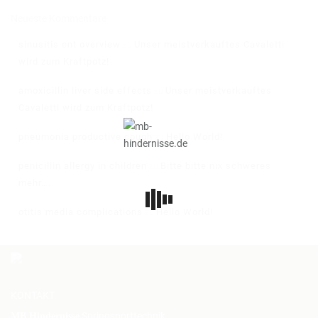
Neueste Kommentare
sinusitis ent overview
Unser meistverkauftes Cavaletti
zu
wird zum Kraftpotz!
amoxicillin liver side effects
Unser meistverkauftes
zu
Cavaletti wird zum Kraftpotz!
pneumonia productive cough
Hello World!
zu
penicillin allergy in children
Bitte bitte nix schweres
zu
mehr….
otitis media complications
Hello World!
zu
KONTAKT
Springsporttechnik
MB Hindernisse