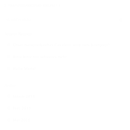
DAS BODENARBEITSHINDERNIS
TRAININGSPARCOURS VIELFALT A
HINDERNISSTANGEN
DAS ALUMINIUMHINDERNIS
Neueste Beiträge
PLANKEN, GATTER & UNTERSTELLER
Unser meistverkauftes Cavaletti wird zum Kraftpotz!
SHOP
Bitte bitte nix schweres mehr….
AUFBEREITUNG
Hello World!
VERSAND
Archiv
FAQ
Januar 2018
BLOG
Juni 2016
Mai 2016