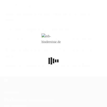
Neueste Kommentare
penicillin allergy in children
Bitte bitte nix schweres
zu
mehr….
otitis media complications
Hello World!
zu
amoxicillin interaction with medications
Hello World!
zu
bronchitis educational overview
Bitte bitte nix schweres
zu
mehr….
augmentin vs amoxicillin clinical choice
Hello World!
zu
KONTAKT
MB Hindernisse
Springsporttechnik
Uwe Overmeyer