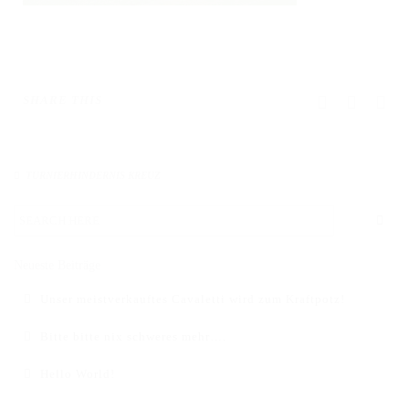
DAS BODENARBEITSHINDERNIS
HINDERNISSTANGEN
DAS ALUMINIUMHINDERNIS
SHARE THIS
PLANKEN, GATTER & UNTERSTELLER
SHOP
TURNIERHINDERNIS KREUZ
AUFBEREITUNG
VERSAND
Neueste Beiträge
FAQ
Unser meistverkauftes Cavaletti wird zum Kraftpotz!
BLOG
Bitte bitte nix schweres mehr….
Hello World!