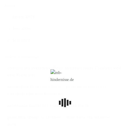
Archiv
Januar 2018
Juni 2016
Mai 2016
Neueste Kommentare
sinusitis ent overview
Unser meistverkauftes Cavaletti wird
zu
zum Kraftpotz!
amoxicillin liver side effects
Unser meistverkauftes
zu
Cavaletti wird zum Kraftpotz!
pneumonia productive cough
Hello World!
zu
penicillin allergy in children
Bitte bitte nix schweres
zu
mehr….