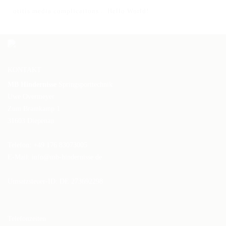
otitis media complications
Hello World!
zu
KONTAKT
MB Hindernisse
Springsporttechnik
Uwe Overmeyer
Zum Bramkamp 1
31603 Diepenau
Telefon: +49 176 83073005
E-Mail:
info@mb-hindernisse.de
Umsatzsteuer-ID: DE 273692298
Telefonzeiten