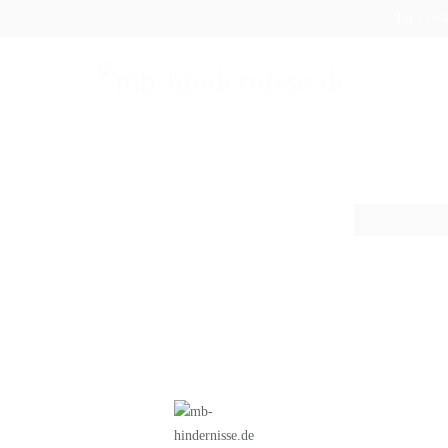
Tel.: : 
DUKTE
SHOP
AUFBEREITUNG
VERSAND
FAQ