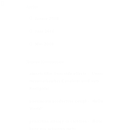
Archiv
Januar 2018
Juni 2016
Mai 2016
Neueste Kommentare
amoxicillin liver side effects
Unser
zu
meistverkauftes Cavaletti wird zum
Kraftpotz!
pneumonia productive cough
Hello
zu
World!
Impressum
penicillin allergy in children
Bitte
zu
AGB
bitte nix schweres mehr….
Datenschutz