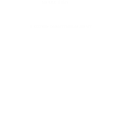
SHARE THIS
EXXTREM CAVALETTI COLOR 3ER SET
KONTAKT
Telefonze
MB Hindernisse
Springsporttechnik
Mo. - Fr
Uwe Overmeyer
und 
Zum Bramkamp 1
31603 Diepenau