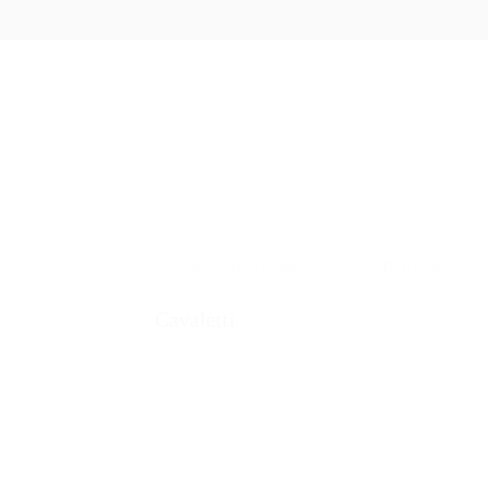
ÜBER UNS
PRO
25. Jan.. 2018
/ by
mb-hindernisse
/
/
0 comments
Cavaletti