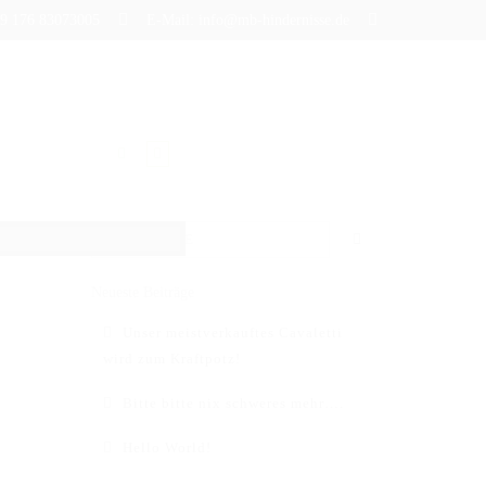
+49 176 83073005
E-Mail: info@mb-hindernisse.de
BLOG
Neueste Beiträge
Unser meistverkauftes Cavaletti
wird zum Kraftpotz!
Bitte bitte nix schweres mehr….
Hello World!