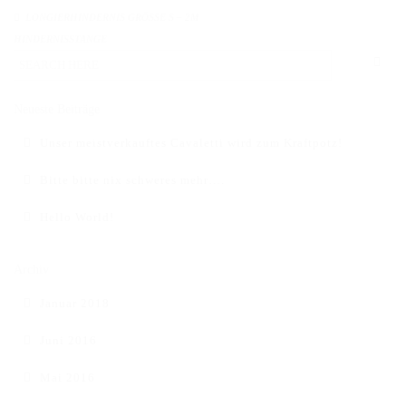
DAS BODENARBEITSHINDERNIS
LONGIERHINDERNIS GRÖSSE S – 2M H
INDERNISSTANGE
HINDERNISSTANGEN
DAS ALUMINIUMHINDERNIS
Neueste Beiträge
PLANKEN, GATTER & UNTERSTELLER
Unser meistverkauftes Cavaletti wird zum Kraftpotz!
SHOP
Bitte bitte nix schweres mehr….
AUFBEREITUNG
Hello World!
VERSAND
Archiv
FAQ
Januar 2018
BLOG
Juni 2016
Mai 2016