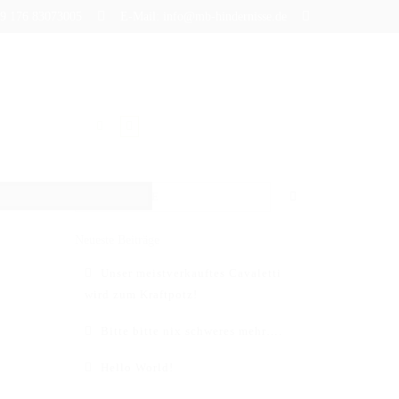
+49 176 83073005
E-Mail: info@mb-hindernisse.de
BLOG
Neueste Beiträge
Unser meistverkauftes Cavaletti
wird zum Kraftpotz!
Bitte bitte nix schweres mehr….
Hello World!