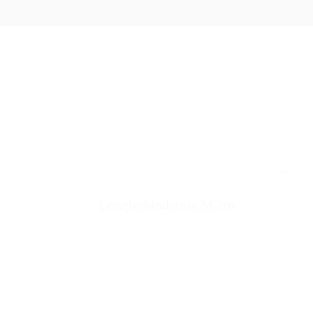
ÜBER UNS
PRO
23. Juni. 2016
/ by
mb-hindernisse
/
/
0 comments
Longierhindernis M 2m