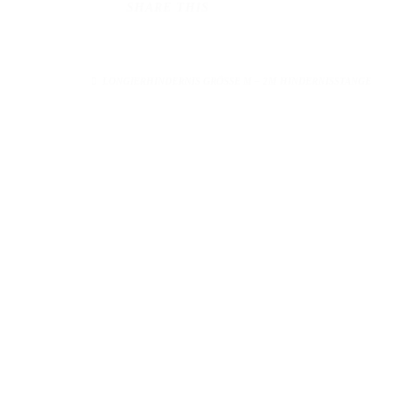
SHARE THIS
LONGIERHINDERNIS GRÖSSE M – 2M HINDERNISSTANGE
KONTAKT
Telefonze
MB Hindernisse
Springsporttechnik
Mo. - Fr
Uwe Overmeyer
und 
Zum Bramkamp 1
31603 Diepenau