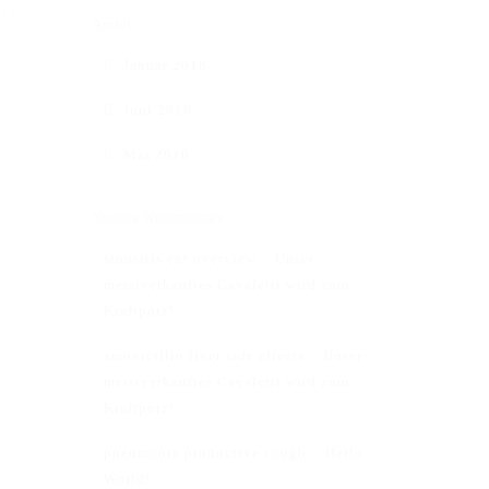
Archiv
Januar 2018
Juni 2016
Mai 2016
Neueste Kommentare
sinusitis ent overview
Unser
zu
meistverkauftes Cavaletti wird zum
Kraftpotz!
amoxicillin liver side effects
Unser
zu
meistverkauftes Cavaletti wird zum
Kraftpotz!
Impressum
pneumonia productive cough
Hello
zu
AGB
World!