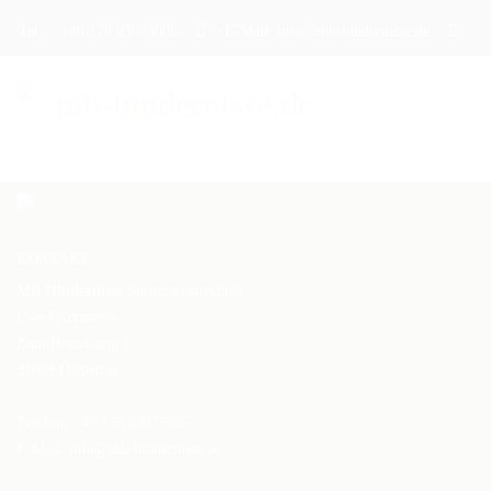
Tel.: : +49 176 83073005
E-Mail: info@mb-hindernisse.de
STARTSEITE
ÜBER UNS
KONTAKT
PRODUKTE
MB Hindernisse
Springsporttechnik
Uwe Overmeyer
DAS TRAININGSHINDERNIS
Zum Bramkamp 1
31603 Diepenau
DAS TURNIERHINDERNIS
Telefon: +49 176 83073005
DAS WERBEHINDERNIS
E-Mail:
info@mb-hindernisse.de
CAVALETTI