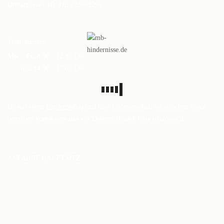
Umsatzsteuer-ID: DE 273692298
DAS BODENARBEITSHINDERNIS
HINDERNISSTANGEN
Telefonzeiten
DAS ALUMINIUMHINDERNIS
Mo. - Fr.
8:00 - 12:30 Uhr
und 14:00 - 17:00 Uhr
PLANKEN, GATTER & UNTERSTELLER
SHOP
Da wir einen
Hindernisbau
und kein Ladengeschäft im üblichen Sinne
AUFBEREITUNG
betreiben kontaktiere uns vor Deinem Besuch bitte telefonisch.
VERSAND
FAQ
ANFAHRT HAUPTSITZ
BLOG